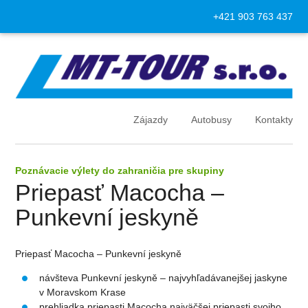
+421 903 763 437
Zájazdy
Autobusy
Kontakty
Poznávacie výlety do zahraničia pre skupiny
Priepasť Macocha –
Punkevní jeskyně
Priepasť Macocha – Punkevní jeskyně
návšteva Punkevní jeskyně – najvyhľadávanejšej jaskyne
v Moravskom Krase
prehliadka priepasti Macocha najväčšej priepasti svojho