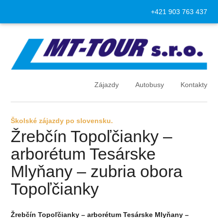
+421 903 763 437
Zájazdy
Autobusy
Kontakty
Školské zájazdy po slovensku.
Žrebčín Topoľčianky –
arborétum Tesárske
Mlyňany – zubria obora
Topoľčianky
Žrebčín Topoľčianky – arborétum Tesárske Mlyňany –