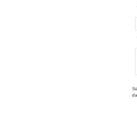
Sú
ďa