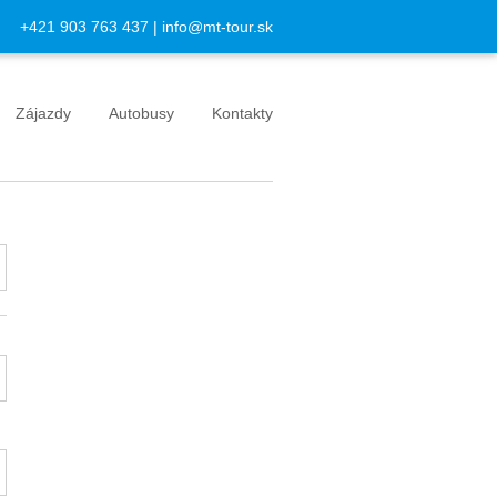
+421 903 763 437
|
info@mt-tour.sk
Zájazdy
Autobusy
Kontakty